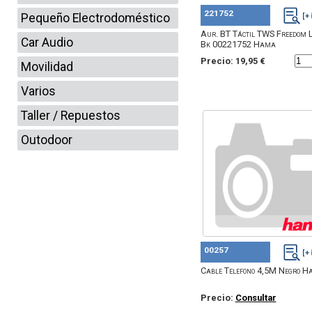
221752
Pequeño Electrodoméstico
Aur. BT Táctil TWS Freedom 
Car Audio
Bk 00221752 Hama
Precio: 19,95 €
Movilidad
Varios
Taller / Repuestos
Outodoor
00257
Cable Telefono 4,5M Negro H
Precio:
Consultar