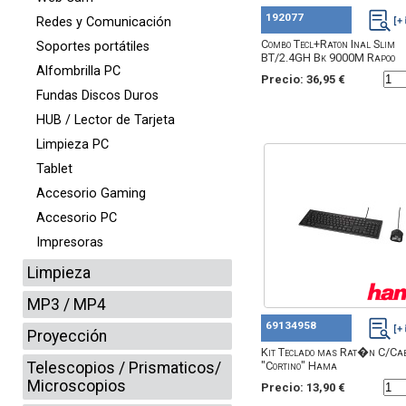
192077
Redes y Comunicación
Combo Tecl+Raton Inal Slim
Soportes portátiles
BT/2.4GH Bk 9000M Rapoo
Alfombrilla PC
Precio: 36,95 €
Fundas Discos Duros
HUB / Lector de Tarjeta
Limpieza PC
Tablet
Accesorio Gaming
Accesorio PC
Impresoras
Limpieza
MP3 / MP4
69134958
Proyección
Kit Teclado mas Rat�n C/Ca
Telescopios / Prismaticos/
"Cortino" Hama
Microscopios
Precio: 13,90 €