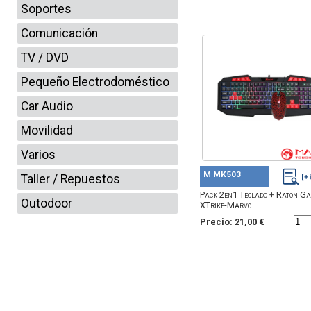
Soportes
Comunicación
TV / DVD
Pequeño Electrodoméstico
Car Audio
Movilidad
Varios
M MK503
Taller / Repuestos
Pack 2en1 Teclado + Raton G
Outodoor
XTrike-Marvo
Precio: 21,00 €