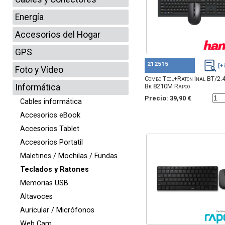
Energía
Accesorios del Hogar
GPS
212515
Foto y Vídeo
Combo Tecl+Raton Inal BT/2
Informática
Bk 8210M Rapoo
Precio: 39,90 €
Cables informática
Accesorios eBook
Accesorios Tablet
Accesorios Portatil
Maletines / Mochilas / Fundas
Teclados y Ratones
Memorias USB
Altavoces
Auricular / Micrófonos
Web Cam