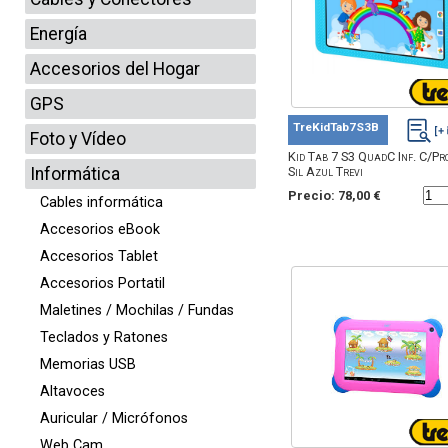
Energía
Accesorios del Hogar
GPS
TreKidTab7S3B
Foto y Vídeo
Kid Tab 7 S3 QuadC Inf. C/Pro
Informática
Sil Azul Trevi
Precio: 78,00 €
Cables informática
Accesorios eBook
Accesorios Tablet
Accesorios Portatil
Maletines / Mochilas / Fundas
Teclados y Ratones
Memorias USB
Altavoces
Auricular / Micrófonos
Web Cam