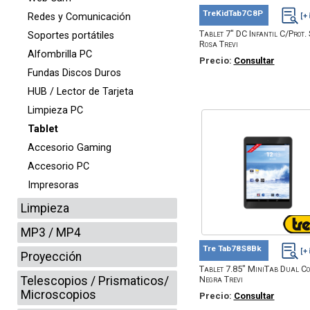
TreKidTab7C8P
Redes y Comunicación
Tablet 7" DC Infantil C/Prot. S
Soportes portátiles
Rosa Trevi
Alfombrilla PC
Precio:
Consultar
Fundas Discos Duros
HUB / Lector de Tarjeta
Limpieza PC
Tablet
Accesorio Gaming
Accesorio PC
Impresoras
Limpieza
MP3 / MP4
Tre Tab78S8Bk
Proyección
Tablet 7.85" MiniTab Dual Co
Telescopios / Prismaticos/
Negra Trevi
Microscopios
Precio:
Consultar