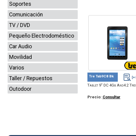
Soportes
Comunicación
TV / DVD
Pequeño Electrodoméstico
Car Audio
Movilidad
Varios
Tre Tab9C8 Bk
Taller / Repuestos
Tablet 9" DC 4Gb And4.2 Trev
Outodoor
Precio:
Consultar