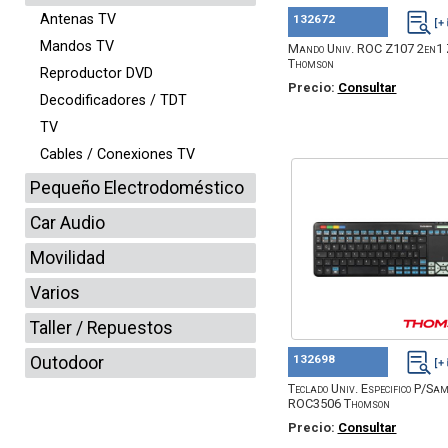
Antenas TV
132672
Mandos TV
Mando Univ. ROC Z107 2en1 
Thomson
Reproductor DVD
Precio:
Consultar
Decodificadores / TDT
TV
Cables / Conexiones TV
Pequeño Electrodoméstico
Car Audio
Movilidad
Varios
Taller / Repuestos
132698
Outodoor
Teclado Univ. Especifico P/Sa
ROC3506 Thomson
Precio:
Consultar