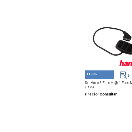
11935
Sel.Video 3 Euro H @ 1 Euro M
Hama
Precio:
Consultar